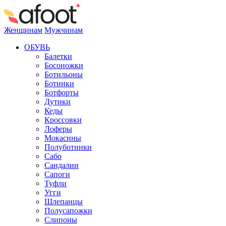
Женщинам
Мужчинам
ОБУВЬ
Балетки
Босоножки
Ботильоны
Ботинки
Ботфорты
Дутики
Кеды
Кроссовки
Лоферы
Мокасины
Полуботинки
Сабо
Сандалии
Сапоги
Туфли
Угги
Шлепанцы
Полусапожки
Слипоны