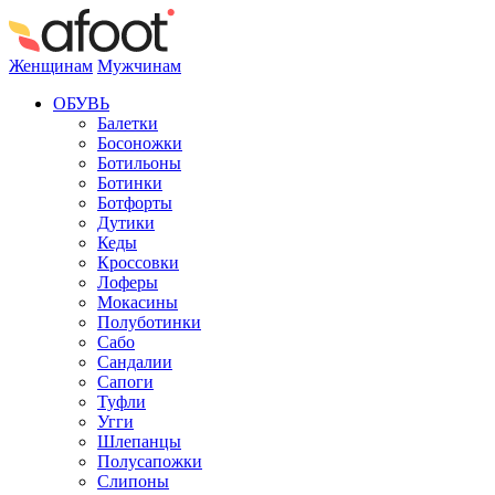
Женщинам
Мужчинам
ОБУВЬ
Балетки
Босоножки
Ботильоны
Ботинки
Ботфорты
Дутики
Кеды
Кроссовки
Лоферы
Мокасины
Полуботинки
Сабо
Сандалии
Сапоги
Туфли
Угги
Шлепанцы
Полусапожки
Слипоны