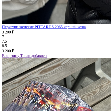
Перчатки женские PITTARDS 2965 черный кожа
3 200 ₽
7
7.5
8.5
3 200 ₽
В корзину
Товар добавлен