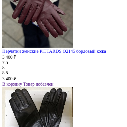
Перчатки женские PITTARDS O2145 бордовый кожа
3 400 ₽
7.5
8
8.5
3 400 ₽
В корзину
Товар добавлен