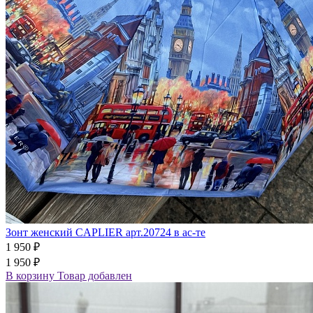
Зонт женский CAPLIER арт.20724 в ас-те
1 950 ₽
1 950 ₽
В корзину
Товар добавлен