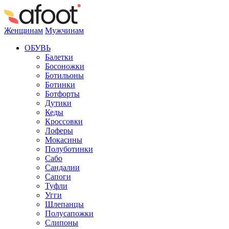
Женщинам
Мужчинам
ОБУВЬ
Балетки
Босоножки
Ботильоны
Ботинки
Ботфорты
Дутики
Кеды
Кроссовки
Лоферы
Мокасины
Полуботинки
Сабо
Сандалии
Сапоги
Туфли
Угги
Шлепанцы
Полусапожки
Слипоны