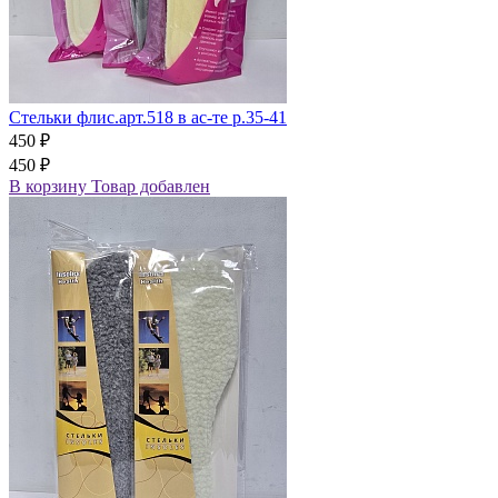
Стельки флис.арт.518 в ас-те р.35-41
450 ₽
450 ₽
В корзину
Товар добавлен