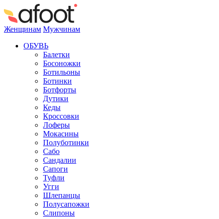
Женщинам
Мужчинам
ОБУВЬ
Балетки
Босоножки
Ботильоны
Ботинки
Ботфорты
Дутики
Кеды
Кроссовки
Лоферы
Мокасины
Полуботинки
Сабо
Сандалии
Сапоги
Туфли
Угги
Шлепанцы
Полусапожки
Слипоны