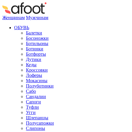
Женщинам
Мужчинам
ОБУВЬ
Балетки
Босоножки
Ботильоны
Ботинки
Ботфорты
Дутики
Кеды
Кроссовки
Лоферы
Мокасины
Полуботинки
Сабо
Сандалии
Сапоги
Туфли
Угги
Шлепанцы
Полусапожки
Слипоны