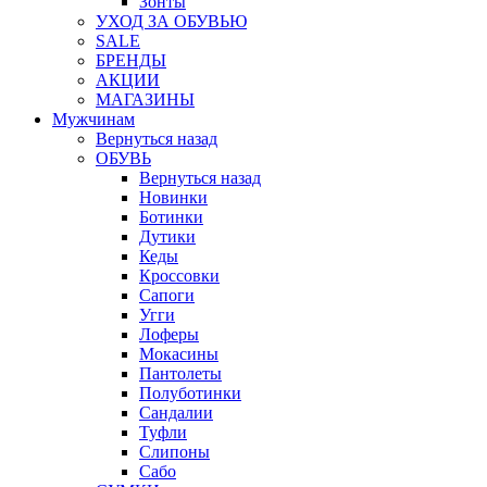
Зонты
УХОД ЗА ОБУВЬЮ
SALE
БРЕНДЫ
АКЦИИ
МАГАЗИНЫ
Мужчинам
Вернуться назад
ОБУВЬ
Вернуться назад
Новинки
Ботинки
Дутики
Кеды
Кроссовки
Сапоги
Угги
Лоферы
Мокасины
Пантолеты
Полуботинки
Сандалии
Туфли
Слипоны
Сабо