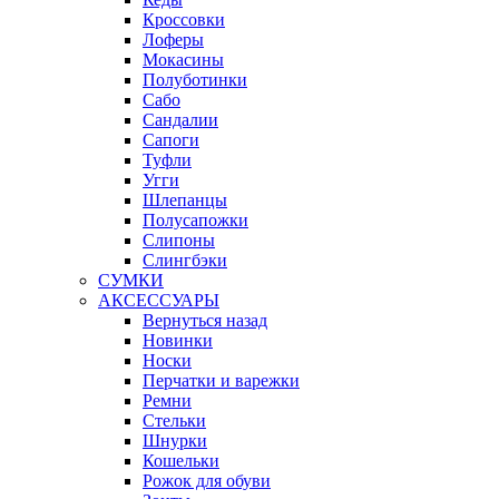
Кроссовки
Лоферы
Мокасины
Полуботинки
Сабо
Сандалии
Сапоги
Туфли
Угги
Шлепанцы
Полусапожки
Слипоны
Слингбэки
СУМКИ
АКСЕССУАРЫ
Вернуться назад
Новинки
Носки
Перчатки и варежки
Ремни
Стельки
Шнурки
Кошельки
Рожок для обуви