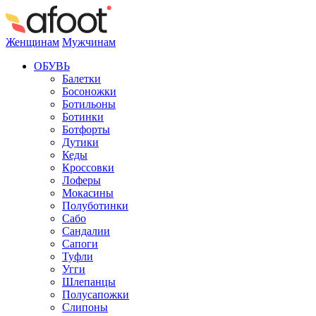
Женщинам
Мужчинам
ОБУВЬ
Балетки
Босоножки
Ботильоны
Ботинки
Ботфорты
Дутики
Кеды
Кроссовки
Лоферы
Мокасины
Полуботинки
Сабо
Сандалии
Сапоги
Туфли
Угги
Шлепанцы
Полусапожки
Слипоны