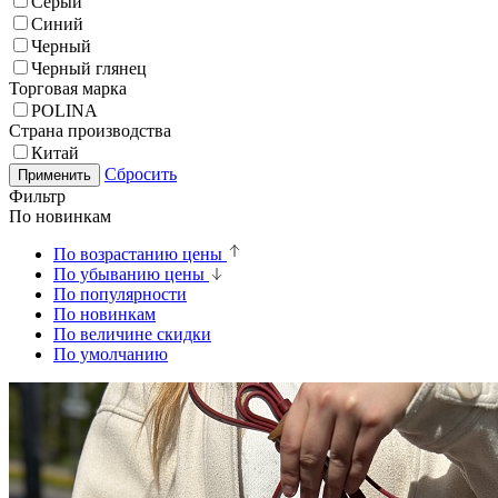
Серый
Синий
Черный
Черный глянец
Торговая марка
POLINA
Страна производства
Китай
Сбросить
Применить
Фильтр
По новинкам
По возрастанию цены
По убыванию цены
По популярности
По новинкам
По величине скидки
По умолчанию