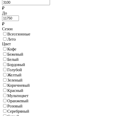
₽
До
₽
Сезон
Всесезонные
Лето
Цвет
Кофе
Бежевый
Белый
Бордовый
Голубой
Желтый
Зеленый
Коричневый
Красный
Мультицвет
Оранжевый
Розовый
Серебряный