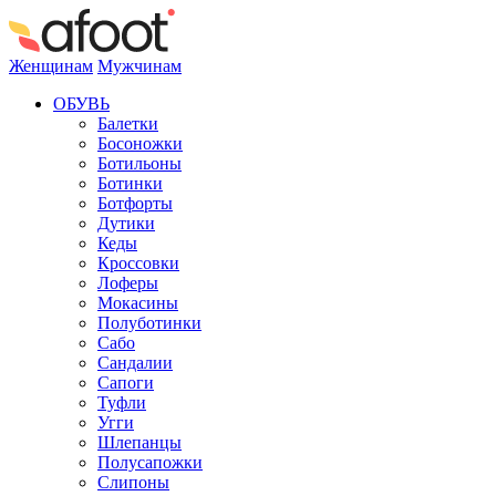
Женщинам
Мужчинам
ОБУВЬ
Балетки
Босоножки
Ботильоны
Ботинки
Ботфорты
Дутики
Кеды
Кроссовки
Лоферы
Мокасины
Полуботинки
Сабо
Сандалии
Сапоги
Туфли
Угги
Шлепанцы
Полусапожки
Слипоны