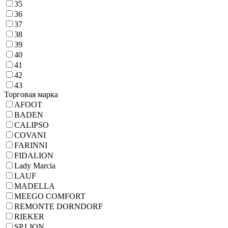
35
36
37
38
39
40
41
42
43
Торговая марка
AFOOT
BADEN
CALIPSO
COVANI
FARINNI
FIDALION
Lady Marcia
LAUF
MADELLA
MEEGO COMFORT
REMONTE DORNDORF
RIEKER
SP.LION