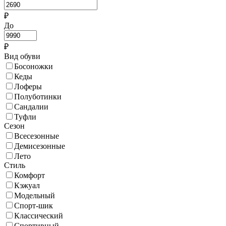
₽
До
₽
Вид обуви
Босоножки
Кеды
Лоферы
Полуботинки
Сандалии
Туфли
Сезон
Всесезонные
Демисезонные
Лето
Стиль
Комфорт
Кэжуал
Модельный
Спорт-шик
Классический
Спортивный