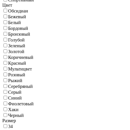
Цвет
Обсидиан
Бежевый
Белый
Бордовый
Бронзовый
Голубой
Зеленый
Золотой
Коричневый
Красный
Мультицвет
Розовый
Рыжий
Серебряный
Серый
Синий
Фиолетовый
Хаки
Черный
Размер
34