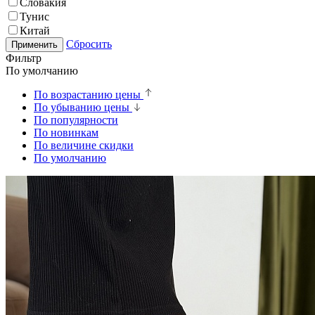
Словакия
Тунис
Китай
Сбросить
Применить
Фильтр
По умолчанию
По возрастанию цены
По убыванию цены
По популярности
По новинкам
По величине скидки
По умолчанию