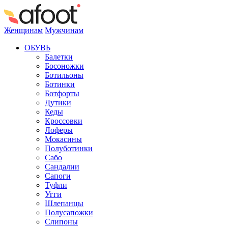
Женщинам
Мужчинам
ОБУВЬ
Балетки
Босоножки
Ботильоны
Ботинки
Ботфорты
Дутики
Кеды
Кроссовки
Лоферы
Мокасины
Полуботинки
Сабо
Сандалии
Сапоги
Туфли
Угги
Шлепанцы
Полусапожки
Слипоны