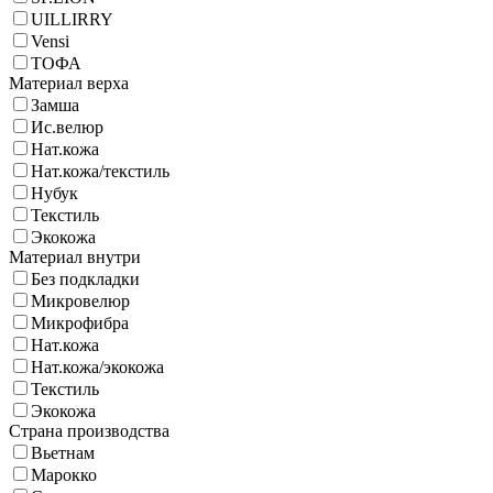
UILLIRRY
Vensi
ТОФА
Материал верха
Замша
Ис.велюр
Нат.кожа
Нат.кожа/текстиль
Нубук
Текстиль
Экокожа
Материал внутри
Без подкладки
Микровелюр
Микрофибра
Нат.кожа
Нат.кожа/экокожа
Текстиль
Экокожа
Страна производства
Вьетнам
Марокко