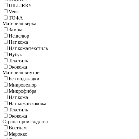
UILLIRRY
Vensi
ТОФА
Материал верха
Замша
Ис.велюр
Нат.кожа
Нат.кожа/текстиль
Нубук
Текстиль
Экокожа
Материал внутри
Без подкладки
Микровелюр
Микрофибра
Нат.кожа
Нат.кожа/экокожа
Текстиль
Экокожа
Страна производства
Вьетнам
Марокко