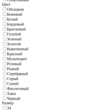
Цвет
Обсидиан
Бежевый
Белый
Бордовый
Бронзовый
Голубой
Зеленый
Золотой
Коричневый
Красный
Мультицвет
Розовый
Рыжий
Серебряный
Серый
Синий
Фиолетовый
Хаки
Черный
Размер
34