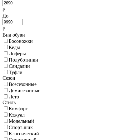
₽
До
₽
Вид обуви
Босоножки
Кеды
Лоферы
Полуботинки
Сандалии
Туфли
Сезон
Всесезонные
Демисезонные
Лето
Стиль
Комфорт
Кэжуал
Модельный
Спорт-шик
Классический
Спортивный