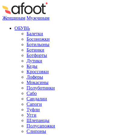
Женщинам
Мужчинам
ОБУВЬ
Балетки
Босоножки
Ботильоны
Ботинки
Ботфорты
Дутики
Кеды
Кроссовки
Лоферы
Мокасины
Полуботинки
Сабо
Сандалии
Сапоги
Туфли
Угги
Шлепанцы
Полусапожки
Слипоны