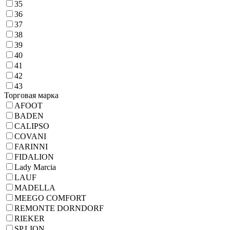
35
36
37
38
39
40
41
42
43
Торговая марка
AFOOT
BADEN
CALIPSO
COVANI
FARINNI
FIDALION
Lady Marcia
LAUF
MADELLA
MEEGO COMFORT
REMONTE DORNDORF
RIEKER
SP.LION