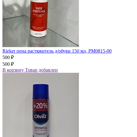
Rieker пена растяжитель д/обуви 150 мл, PM0815-00
500 ₽
500 ₽
В корзину
Товар добавлен