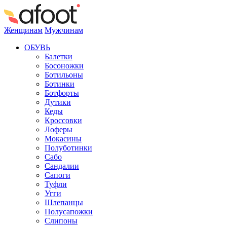
Женщинам
Мужчинам
ОБУВЬ
Балетки
Босоножки
Ботильоны
Ботинки
Ботфорты
Дутики
Кеды
Кроссовки
Лоферы
Мокасины
Полуботинки
Сабо
Сандалии
Сапоги
Туфли
Угги
Шлепанцы
Полусапожки
Слипоны