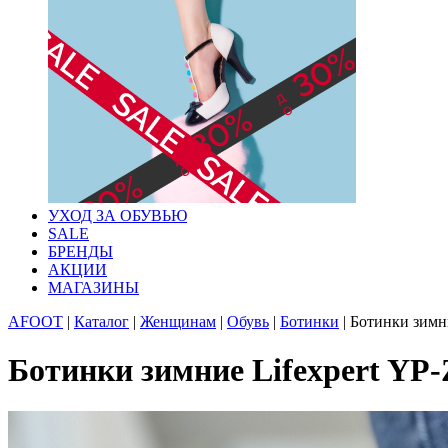
УХОД ЗА ОБУВЬЮ
SALE
БРЕНДЫ
АКЦИИ
МАГАЗИНЫ
AFOOT
|
Каталог
|
Женщинам
|
Обувь
|
Ботинки
|
Ботинки зимни
Ботинки зимние Lifexpert YP