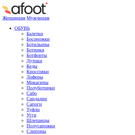
Женщинам
Мужчинам
ОБУВЬ
Балетки
Босоножки
Ботильоны
Ботинки
Ботфорты
Дутики
Кеды
Кроссовки
Лоферы
Мокасины
Полуботинки
Сабо
Сандалии
Сапоги
Туфли
Угги
Шлепанцы
Полусапожки
Слипоны