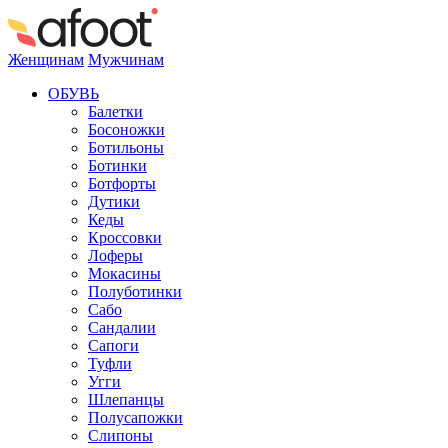
Женщинам
Мужчинам
ОБУВЬ
Балетки
Босоножки
Ботильоны
Ботинки
Ботфорты
Дутики
Кеды
Кроссовки
Лоферы
Мокасины
Полуботинки
Сабо
Сандалии
Сапоги
Туфли
Угги
Шлепанцы
Полусапожки
Слипоны