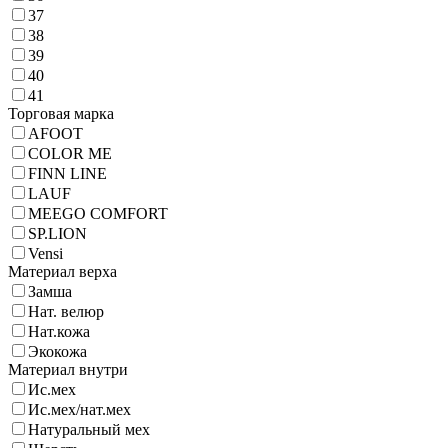
37
38
39
40
41
Торговая марка
AFOOT
COLOR ME
FINN LINE
LAUF
MEEGO COMFORT
SP.LION
Vensi
Материал верха
Замша
Нат. велюр
Нат.кожа
Экокожа
Материал внутри
Ис.мех
Ис.мех/нат.мех
Натуральный мех