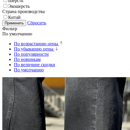
Шерсть
Экошерсть
Страна производства
Китай
Сбросить
Применить
Фильтр
По умолчанию
По возрастанию цены
По убыванию цены
По популярности
По новинкам
По величине скидки
По умолчанию