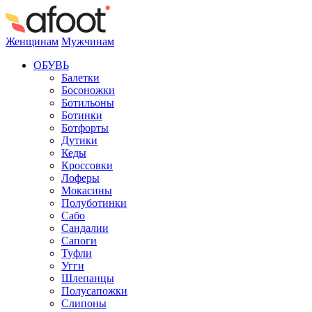
Женщинам
Мужчинам
ОБУВЬ
Балетки
Босоножки
Ботильоны
Ботинки
Ботфорты
Дутики
Кеды
Кроссовки
Лоферы
Мокасины
Полуботинки
Сабо
Сандалии
Сапоги
Туфли
Угги
Шлепанцы
Полусапожки
Слипоны