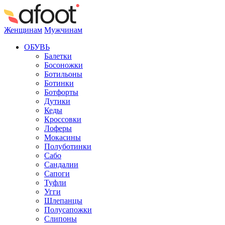
Женщинам
Мужчинам
ОБУВЬ
Балетки
Босоножки
Ботильоны
Ботинки
Ботфорты
Дутики
Кеды
Кроссовки
Лоферы
Мокасины
Полуботинки
Сабо
Сандалии
Сапоги
Туфли
Угги
Шлепанцы
Полусапожки
Слипоны