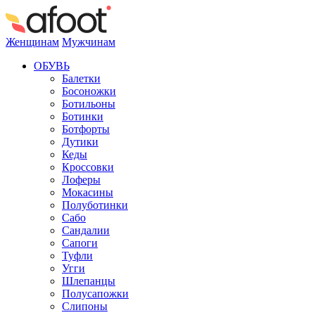
Женщинам
Мужчинам
ОБУВЬ
Балетки
Босоножки
Ботильоны
Ботинки
Ботфорты
Дутики
Кеды
Кроссовки
Лоферы
Мокасины
Полуботинки
Сабо
Сандалии
Сапоги
Туфли
Угги
Шлепанцы
Полусапожки
Слипоны