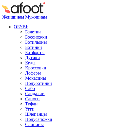
Женщинам
Мужчинам
ОБУВЬ
Балетки
Босоножки
Ботильоны
Ботинки
Ботфорты
Дутики
Кеды
Кроссовки
Лоферы
Мокасины
Полуботинки
Сабо
Сандалии
Сапоги
Туфли
Угги
Шлепанцы
Полусапожки
Слипоны