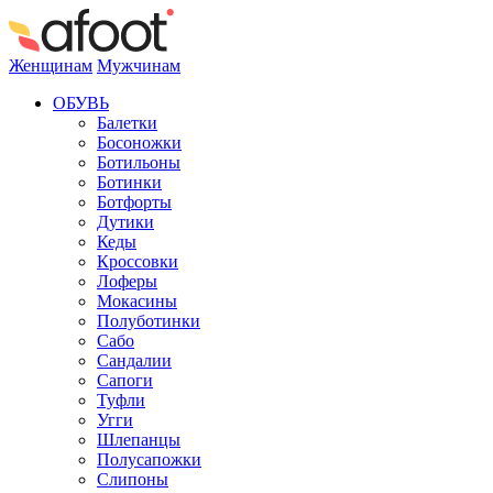
Женщинам
Мужчинам
ОБУВЬ
Балетки
Босоножки
Ботильоны
Ботинки
Ботфорты
Дутики
Кеды
Кроссовки
Лоферы
Мокасины
Полуботинки
Сабо
Сандалии
Сапоги
Туфли
Угги
Шлепанцы
Полусапожки
Слипоны