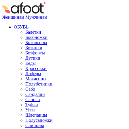
Женщинам
Мужчинам
ОБУВЬ
Балетки
Босоножки
Ботильоны
Ботинки
Ботфорты
Дутики
Кеды
Кроссовки
Лоферы
Мокасины
Полуботинки
Сабо
Сандалии
Сапоги
Туфли
Угги
Шлепанцы
Полусапожки
Слипоны