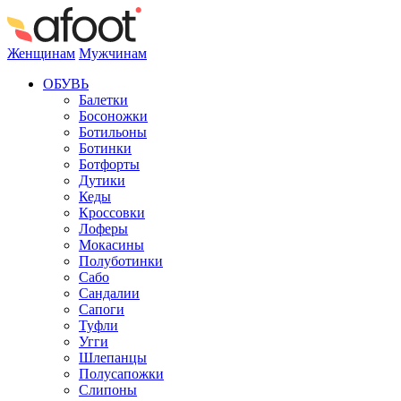
Женщинам
Мужчинам
ОБУВЬ
Балетки
Босоножки
Ботильоны
Ботинки
Ботфорты
Дутики
Кеды
Кроссовки
Лоферы
Мокасины
Полуботинки
Сабо
Сандалии
Сапоги
Туфли
Угги
Шлепанцы
Полусапожки
Слипоны