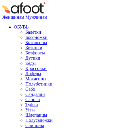
Женщинам
Мужчинам
ОБУВЬ
Балетки
Босоножки
Ботильоны
Ботинки
Ботфорты
Дутики
Кеды
Кроссовки
Лоферы
Мокасины
Полуботинки
Сабо
Сандалии
Сапоги
Туфли
Угги
Шлепанцы
Полусапожки
Слипоны