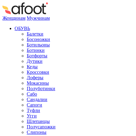
Женщинам
Мужчинам
ОБУВЬ
Балетки
Босоножки
Ботильоны
Ботинки
Ботфорты
Дутики
Кеды
Кроссовки
Лоферы
Мокасины
Полуботинки
Сабо
Сандалии
Сапоги
Туфли
Угги
Шлепанцы
Полусапожки
Слипоны