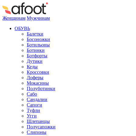
Женщинам
Мужчинам
ОБУВЬ
Балетки
Босоножки
Ботильоны
Ботинки
Ботфорты
Дутики
Кеды
Кроссовки
Лоферы
Мокасины
Полуботинки
Сабо
Сандалии
Сапоги
Туфли
Угги
Шлепанцы
Полусапожки
Слипоны