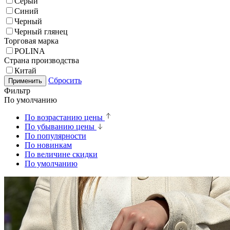
Серый
Синий
Черный
Черный глянец
Торговая марка
POLINA
Страна производства
Китай
Сбросить
Применить
Фильтр
По умолчанию
По возрастанию цены
По убыванию цены
По популярности
По новинкам
По величине скидки
По умолчанию