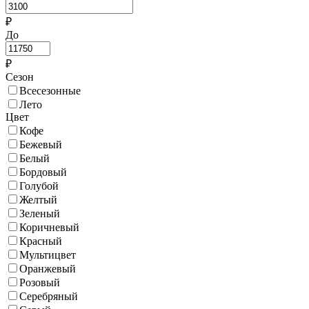
₽
До
₽
Сезон
Всесезонные
Лето
Цвет
Кофе
Бежевый
Белый
Бордовый
Голубой
Желтый
Зеленый
Коричневый
Красный
Мультицвет
Оранжевый
Розовый
Серебряный