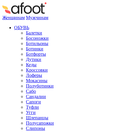
Женщинам
Мужчинам
ОБУВЬ
Балетки
Босоножки
Ботильоны
Ботинки
Ботфорты
Дутики
Кеды
Кроссовки
Лоферы
Мокасины
Полуботинки
Сабо
Сандалии
Сапоги
Туфли
Угги
Шлепанцы
Полусапожки
Слипоны