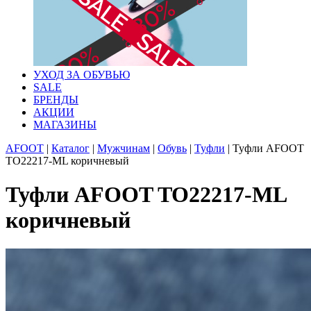
УХОД ЗА ОБУВЬЮ
SALE
БРЕНДЫ
АКЦИИ
МАГАЗИНЫ
AFOOT
|
Каталог
|
Мужчинам
|
Обувь
|
Туфли
|
Туфли AFOOT
TO22217-ML коричневый
Туфли AFOOT TO22217-ML
коричневый