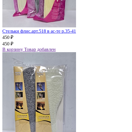
Стельки флис.арт.518 в ас-те р.35-41
450 ₽
450 ₽
В корзину
Товар добавлен