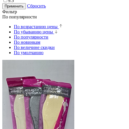
9.5
Сбросить
Применить
Фильтр
По популярности
По возрастанию цены
По убыванию цены
По популярности
По новинкам
По величине скидки
По умолчанию