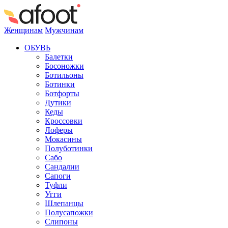
Женщинам
Мужчинам
ОБУВЬ
Балетки
Босоножки
Ботильоны
Ботинки
Ботфорты
Дутики
Кеды
Кроссовки
Лоферы
Мокасины
Полуботинки
Сабо
Сандалии
Сапоги
Туфли
Угги
Шлепанцы
Полусапожки
Слипоны